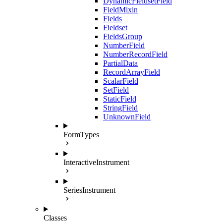
DynamicFieldsetField
FieldMixin
Fields
Fieldset
FieldsGroup
NumberField
NumberRecordField
PartialData
RecordArrayField
ScalarField
SetField
StaticField
StringField
UnknownField
FormTypes
InteractiveInstrument
SeriesInstrument
Classes