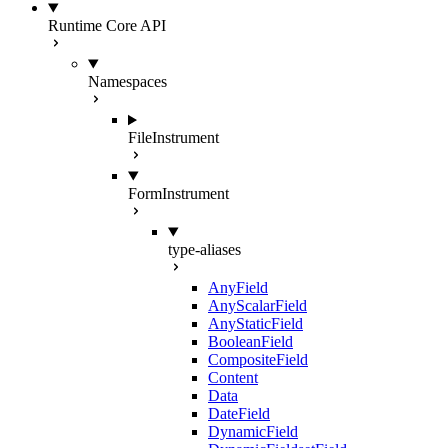
Runtime Core API
Namespaces
FileInstrument
FormInstrument
type-aliases
AnyField
AnyScalarField
AnyStaticField
BooleanField
CompositeField
Content
Data
DateField
DynamicField