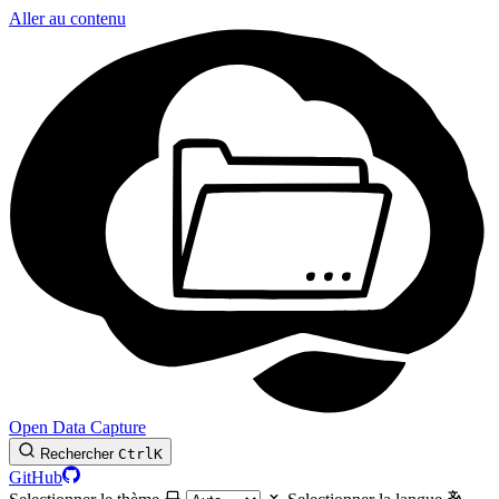
Aller au contenu
Open Data Capture
Rechercher
Ctrl
K
GitHub