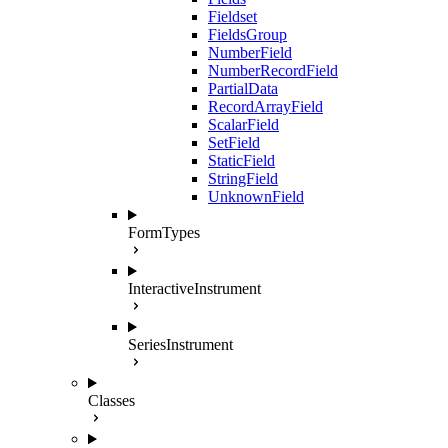
Fieldset
FieldsGroup
NumberField
NumberRecordField
PartialData
RecordArrayField
ScalarField
SetField
StaticField
StringField
UnknownField
FormTypes
InteractiveInstrument
SeriesInstrument
Classes