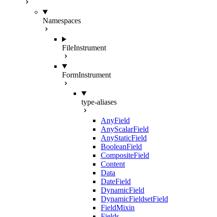
Namespaces
FileInstrument
FormInstrument
type-aliases
AnyField
AnyScalarField
AnyStaticField
BooleanField
CompositeField
Content
Data
DateField
DynamicField
DynamicFieldsetField
FieldMixin
Fields