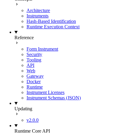
Architecture
Instruments
Hash-Based Identification
Runtime Execution Context
Reference
Form Instrument
Security
Tooling
API
Web
Gateway
Docker
Runtime
Instrument Licenses
Instrument Schemas (JSON)
Updating
v2.0.0
Runtime Core API