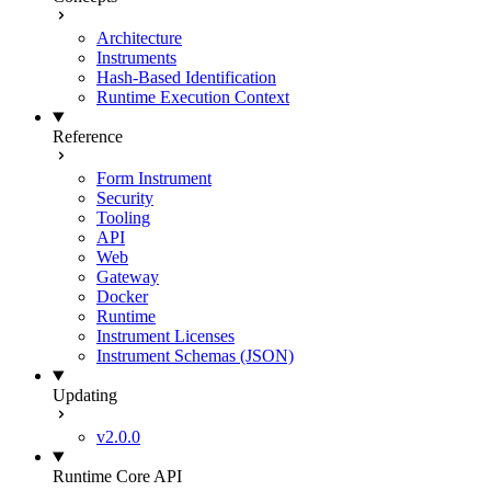
Architecture
Instruments
Hash-Based Identification
Runtime Execution Context
Reference
Form Instrument
Security
Tooling
API
Web
Gateway
Docker
Runtime
Instrument Licenses
Instrument Schemas (JSON)
Updating
v2.0.0
Runtime Core API