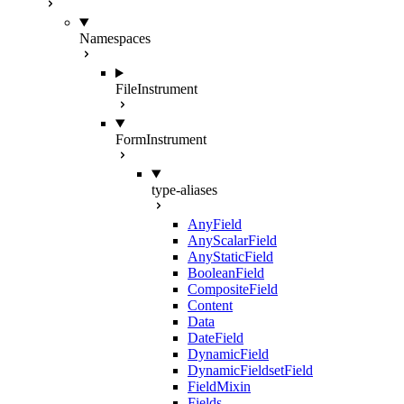
Namespaces
FileInstrument
FormInstrument
type-aliases
AnyField
AnyScalarField
AnyStaticField
BooleanField
CompositeField
Content
Data
DateField
DynamicField
DynamicFieldsetField
FieldMixin
Fields