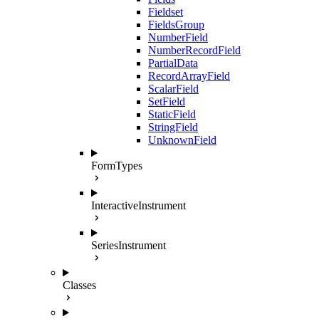
Fieldset
FieldsGroup
NumberField
NumberRecordField
PartialData
RecordArrayField
ScalarField
SetField
StaticField
StringField
UnknownField
FormTypes
InteractiveInstrument
SeriesInstrument
Classes