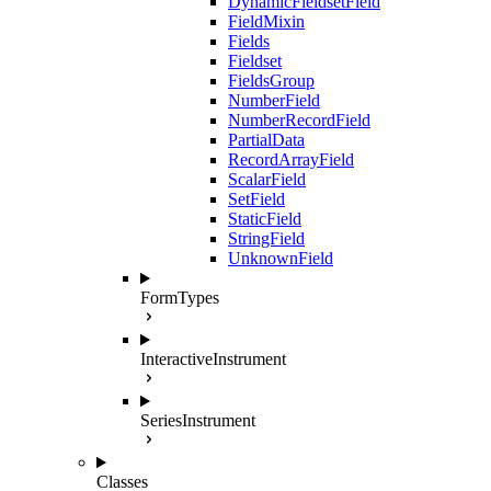
DynamicFieldsetField
FieldMixin
Fields
Fieldset
FieldsGroup
NumberField
NumberRecordField
PartialData
RecordArrayField
ScalarField
SetField
StaticField
StringField
UnknownField
FormTypes
InteractiveInstrument
SeriesInstrument
Classes