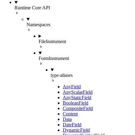
Runtime Core API
Namespaces
FileInstrument
FormInstrument
type-aliases
AnyField
AnyScalarField
AnyStaticField
BooleanField
CompositeField
Content
Data
DateField
DynamicField