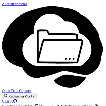
Aller au contenu
Open Data Capture
Rechercher
Ctrl
K
GitHub