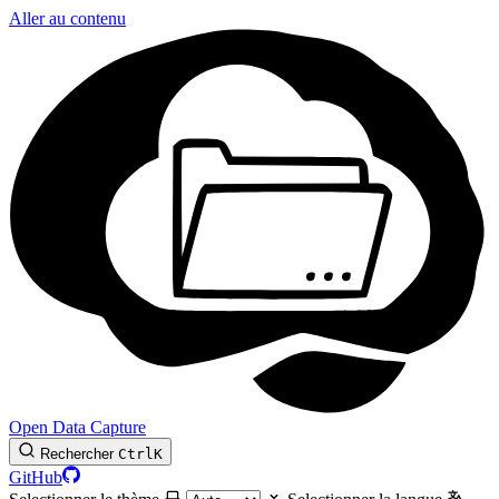
Aller au contenu
Open Data Capture
Rechercher
Ctrl
K
GitHub