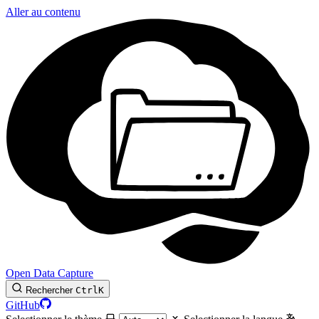
Aller au contenu
Open Data Capture
Rechercher
Ctrl
K
GitHub