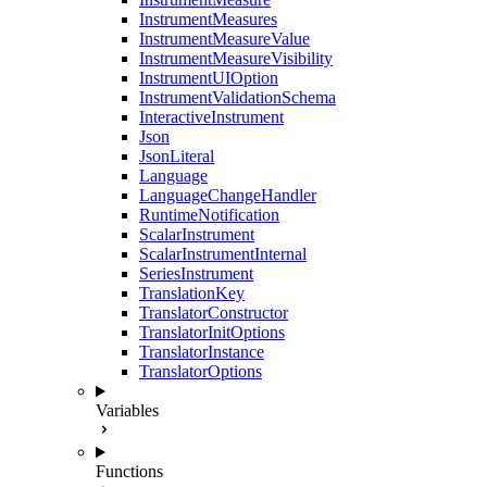
InstrumentMeasures
InstrumentMeasureValue
InstrumentMeasureVisibility
InstrumentUIOption
InstrumentValidationSchema
InteractiveInstrument
Json
JsonLiteral
Language
LanguageChangeHandler
RuntimeNotification
ScalarInstrument
ScalarInstrumentInternal
SeriesInstrument
TranslationKey
TranslatorConstructor
TranslatorInitOptions
TranslatorInstance
TranslatorOptions
Variables
Functions