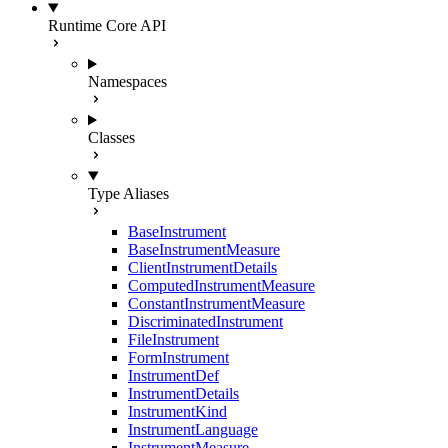
Runtime Core API
Namespaces
Classes
Type Aliases
BaseInstrument
BaseInstrumentMeasure
ClientInstrumentDetails
ComputedInstrumentMeasure
ConstantInstrumentMeasure
DiscriminatedInstrument
FileInstrument
FormInstrument
InstrumentDef
InstrumentDetails
InstrumentKind
InstrumentLanguage
InstrumentMeasure