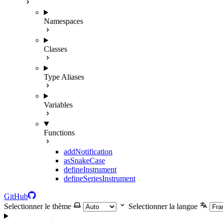
Namespaces
Classes
Type Aliases
Variables
Functions
addNotification
asSnakeCase
defineInstrument
defineSeriesInstrument
GitHub
Selectionner le thème
Selectionner la langue