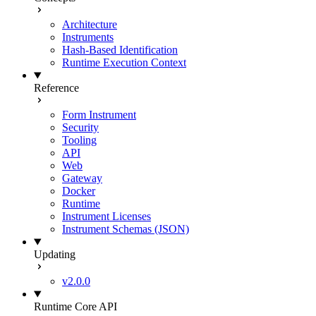
Architecture
Instruments
Hash-Based Identification
Runtime Execution Context
Reference
Form Instrument
Security
Tooling
API
Web
Gateway
Docker
Runtime
Instrument Licenses
Instrument Schemas (JSON)
Updating
v2.0.0
Runtime Core API