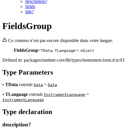
description?
fields
title?
FieldsGroup
Ce contenu n’est pas encore disponible dans votre langue.
FieldsGroup
<
,
>:
TData
TLanguage
object
Defined in: packages/runtime-core/lib/types/instrument.form.d.ts:93
Type Parameters
•
TData
extends
=
Data
Data
•
TLanguage
extends
=
InstrumentLanguage
InstrumentLanguage
Type declaration
description?