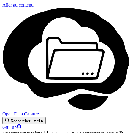
Aller au contenu
Open Data Capture
Rechercher
Ctrl
K
GitHub