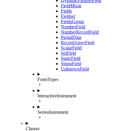
DynamicFieldsetField
FieldMixin
Fields
Fieldset
FieldsGroup
NumberField
NumberRecordField
PartialData
RecordArrayField
ScalarField
SetField
StaticField
StringField
UnknownField
FormTypes
InteractiveInstrument
SeriesInstrument
Classes