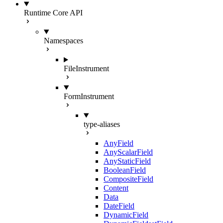
Runtime Core API
Namespaces
FileInstrument
FormInstrument
type-aliases
AnyField
AnyScalarField
AnyStaticField
BooleanField
CompositeField
Content
Data
DateField
DynamicField