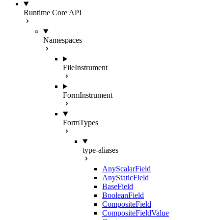
Runtime Core API
Namespaces
FileInstrument
FormInstrument
FormTypes
type-aliases
AnyScalarField
AnyStaticField
BaseField
BooleanField
CompositeField
CompositeFieldValue