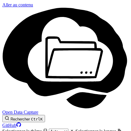
Aller au contenu
Open Data Capture
Rechercher
Ctrl
K
GitHub