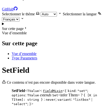
GitHub
Selectionner le thème
Selectionner la langue
Sur cette page
Vue d’ensemble
Sur cette page
Vue d’ensemble
Type Parameters
SetField
Ce contenu n’est pas encore disponible dans votre langue.
SetField
<
>:
<{
:
;
TValue
FieldMixin
kind
"set"
:
extends
<infer TItem> ?
options
TValue
Set
{ [K in
:
;
:
|
TItem]: string }
never
variant
"listbox"
; }>
"select"