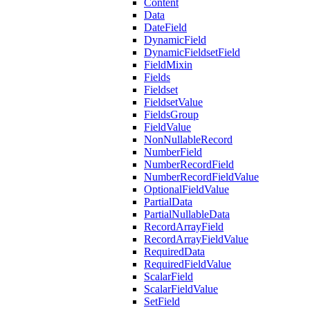
Content
Data
DateField
DynamicField
DynamicFieldsetField
FieldMixin
Fields
Fieldset
FieldsetValue
FieldsGroup
FieldValue
NonNullableRecord
NumberField
NumberRecordField
NumberRecordFieldValue
OptionalFieldValue
PartialData
PartialNullableData
RecordArrayField
RecordArrayFieldValue
RequiredData
RequiredFieldValue
ScalarField
ScalarFieldValue
SetField