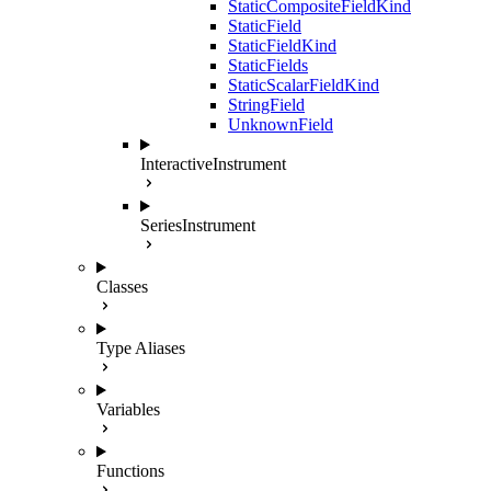
StaticCompositeFieldKind
StaticField
StaticFieldKind
StaticFields
StaticScalarFieldKind
StringField
UnknownField
InteractiveInstrument
SeriesInstrument
Classes
Type Aliases
Variables
Functions