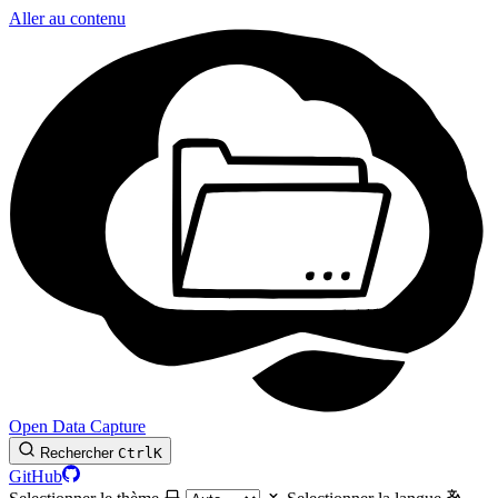
Aller au contenu
Open Data Capture
Rechercher
Ctrl
K
GitHub